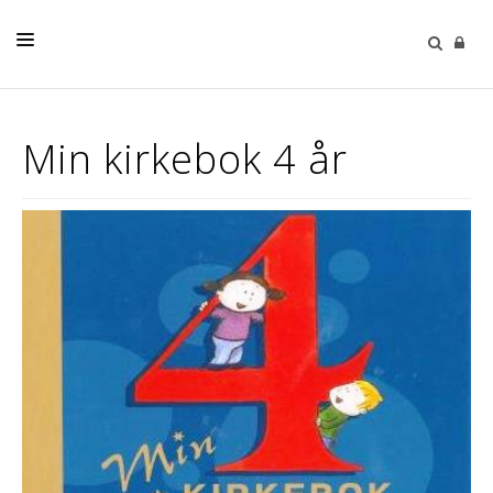
HJEM
Min kirkebok 4 år
DÅP
MELD PÅ
KONFIRMASJON
VIGSEL
GRAVFERD
BARN OG UNGE
FACEBOOK
OM OSS